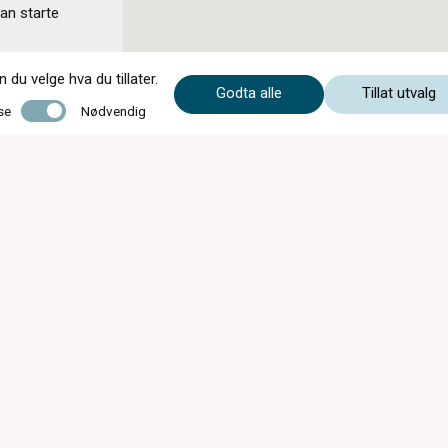
kan starte
du velge hva du tillater.
Godta alle
Tillat utvalg
Nødvendig
se
Nødvendig
Mandag - Fredag
09:00 - 18:00
Lørdag
10:00 - 15:00