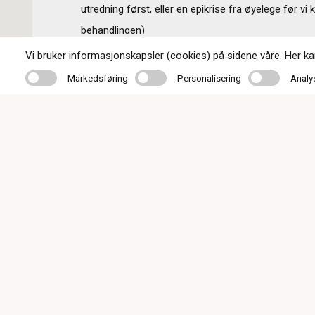
utredning først, eller en epikrise fra øyelege før vi 
behandlingen)
Vi bruker informasjonskapsler (cookies) på sidene våre. Her kan 
Markedsføring
Personalisering
Analyse
Markedsføring
Personalisering
Analy
Kontakt oss
51 48 80 04