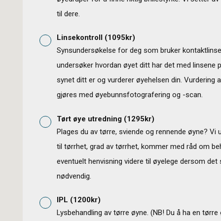
til dere.
Linsekontroll
(
1095
kr)
Synsundersøkelse for deg som bruker kontaktlinser
undersøker hvordan øyet ditt har det med linsene 
synet ditt er og vurderer øyehelsen din. Vurdering 
gjøres med øyebunnsfotografering og -scan.
Tørt øye utredning
(
1295
kr)
Plages du av tørre, sviende og rennende øyne? Vi 
til tørrhet, grad av tørrhet, kommer med råd om be
eventuelt henvisning videre til øyelege dersom det 
nødvendig.
IPL
(
1200
kr)
Lysbehandling av tørre øyne. (NB! Du å ha en tørre