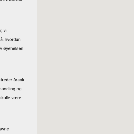
, vi
på, hvordan
av øyehelsen
utreder årsak
handling og
skulle være
 øyne