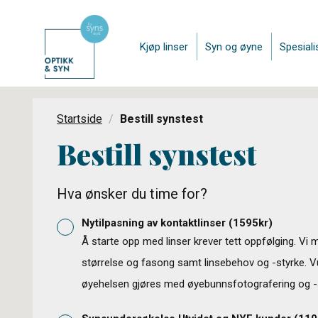
Kjøp linser
Syn og øyne
Spesiali
Startside
Bestill synstest
Bestill synstest
Hva ønsker du time for?
Nytilpasning av kontaktlinser
(
1595
kr)
Å starte opp med linser krever tett oppfølging. Vi 
størrelse og fasong samt linsebehov og -styrke. V
øyehelsen gjøres med øyebunnsfotografering og -