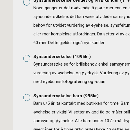
Synsundersøkelse Utvidet og NYE kunder
(
119
Noen ganger er det nødvendig å gjøre mer enn en 
synsundersøkelse, det kan være utvidede samsyns
behov for utvidet vurdering av øyehelse, synsfeltu
eller mer komplekse utfordringer. Da setter vi av ek
60 min. Dette gjelder også nye kunder.
Synsundersøkelse
(
1095
kr)
Synsundersøkelse for brillebehov, enkel samsynsm
vurdering av øyehelse og øyetrykk. Vurdering av øy
med øyebunnsfotografering og -scan.
Synsundersøkelse barn
(
995
kr)
Barn u/5 år: ta kontakt med butikken for time. Bar
øyehelse er viktig! Vi setter av god tid og måler bri
samsyn og øyehelse. Alle barn under 10 år må dr
øyedråper for å finne riktig brillestyrke. Vi setter a