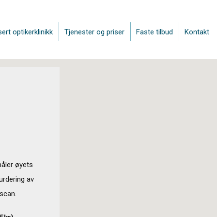
sert optikerklinikk
Tjenester og priser
Faste tilbud
Kontakt
måler øyets
urdering av
scan.