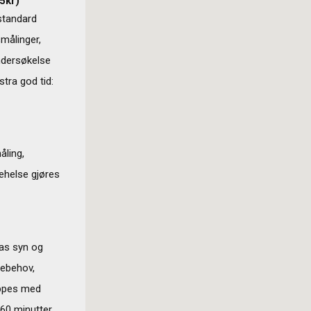
5
kr)
standard
målinger,
ndersøkelse
stra god tid:
åling,
ehelse gjøres
nas syn og
llebehov,
yppes med
v 60 minutter