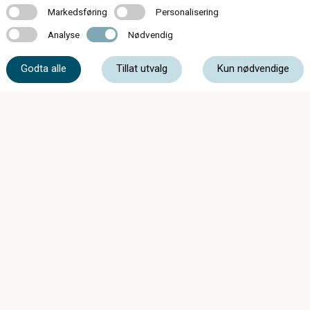
Markedsføring
Personalisering
Markedsføring
Personalisering
Analyse
Nødvendig
Analyse
Nødvendig
51 48 80 04
Godta alle
Tillat utvalg
Kun nødvendige
post@optikkogsyn.com
Storgata 40, 4340 Bryne
Mandag - Fredag
09:00 - 18:00
Lørdag
10:00 - 15:00
Medlem av: