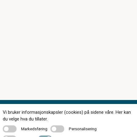
Vi bruker informasjonskapsler (cookies) på sidene våre. Her kan
Kontakt oss
du velge hva du tillater.
Markedsføring
Personalisering
Markedsføring
Personalisering