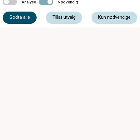
Analyse
Nødvendig
Analyse
Nødvendig
51 48 80 04
Godta alle
Tillat utvalg
Kun nødvendige
post@optikkogsyn.com
Storgata 40, 4340 Bryne
Mandag - Fredag
09:00 - 18:00
Lørdag
10:00 - 15:00
Medlem av: