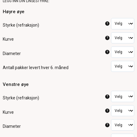
LEGG INN DIN LINSESTYRKE:
Høyre øye
?
Styrke (refraksjon)
?
Kurve
?
Diameter
Antall pakker
levert hver 6. måned
Venstre øye
?
Styrke (refraksjon)
?
Kurve
?
Diameter