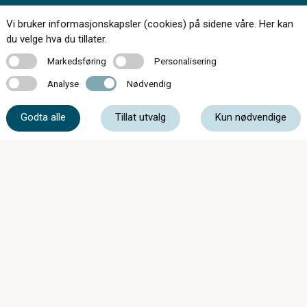
Vi bruker informasjonskapsler (cookies) på sidene våre. Her kan
Kontakt oss
du velge hva du tillater.
Markedsføring
Personalisering
Markedsføring
Personalisering
Analyse
Nødvendig
Analyse
Nødvendig
51 48 80 04
Godta alle
Tillat utvalg
Kun nødvendige
post@optikkogsyn.com
Storgata 40, 4340 Bryne
Mandag - Fredag
09:00 - 18:00