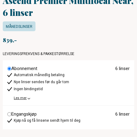
Ascend Premier Multifocal Near,
6 linser
MÅNEDSLINSER
839
LEVERINGSFREKVENS & PAKKESTØRRELSE
Abonnement
6 linser
Automatisk månedlig betaling
Nye linser sendes før du går tom
Ingen bindingstid
Les mer
Engangskjøp
6 linser
Kjøp nå og få linsene sendt hjem til deg