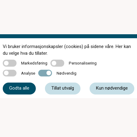
Vi bruker informasjonskapsler (cookies) på sidene våre. Her kan
Kontakt oss
du velge hva du tillater.
Markedsføring
Personalisering
Markedsføring
Personalisering
Analyse
Nødvendig
Analyse
Nødvendig
51 48 80 04
Godta alle
Tillat utvalg
Kun nødvendige