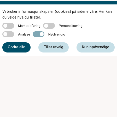
Vi bruker informasjonskapsler (cookies) på sidene våre. Her kan
Kontakt oss
du velge hva du tillater.
Markedsføring
Personalisering
Markedsføring
Personalisering
Analyse
Nødvendig
Analyse
Nødvendig
51 48 80 04
Godta alle
Tillat utvalg
Kun nødvendige
post@optikkogsyn.com
Storgata 40, 4340 Bryne
Mandag - Fredag
09:00 - 18:00