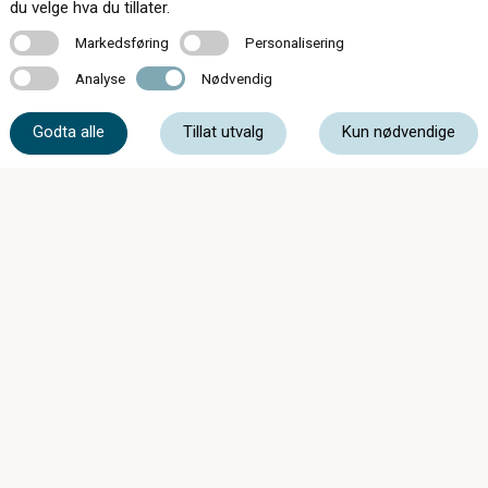
Kontakt oss
du velge hva du tillater.
Markedsføring
Personalisering
Markedsføring
Personalisering
Analyse
Nødvendig
Analyse
Nødvendig
51 48 80 04
Godta alle
Tillat utvalg
Kun nødvendige
post@optikkogsyn.com
Storgata 40, 4340 Bryne
Mandag - Fredag
09:00 - 18:00
Lørdag
10:00 - 15:00