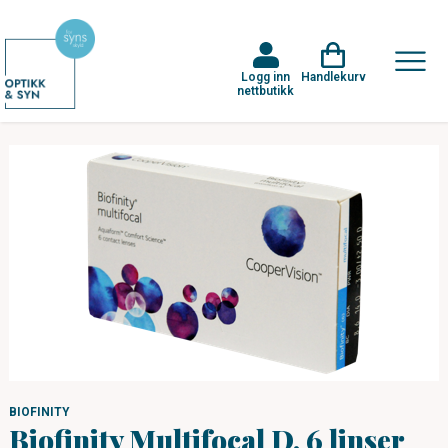
Logg inn
Handlekurv
nettbutikk
BIOFINITY
Biofinity Multifocal D, 6 linser