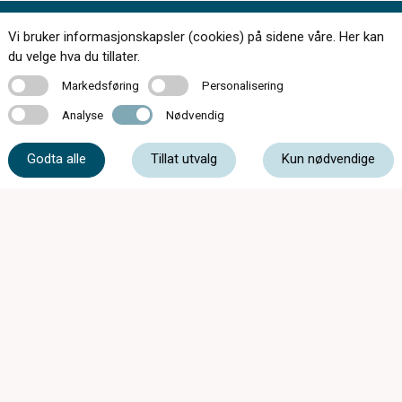
Vi bruker informasjonskapsler (cookies) på sidene våre. Her kan
Kontakt oss
du velge hva du tillater.
Markedsføring
Personalisering
Markedsføring
Personalisering
Analyse
Nødvendig
Analyse
Nødvendig
51 48 80 04
Godta alle
Tillat utvalg
Kun nødvendige
post@optikkogsyn.com
Storgata 40, 4340 Bryne
Mandag - Fredag
09:00 - 18:00