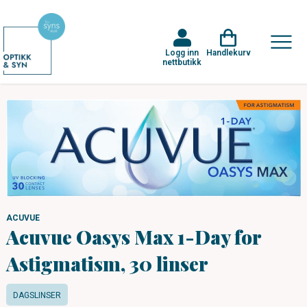
Logg inn
Handlekurv
nettbutikk
ACUVUE
Acuvue Oasys Max 1-Day for
Astigmatism, 30 linser
DAGSLINSER