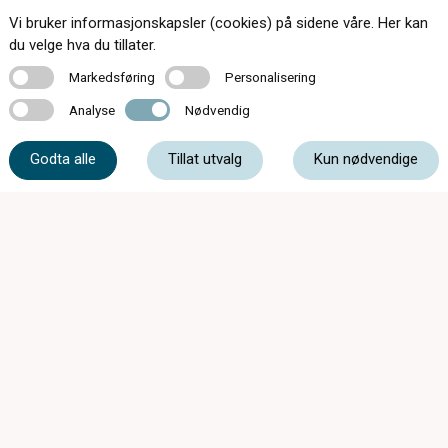
Vi bruker informasjonskapsler (cookies) på sidene våre. Her kan
Kontakt oss
du velge hva du tillater.
Markedsføring
Personalisering
Markedsføring
Personalisering
Analyse
Nødvendig
Analyse
Nødvendig
51 48 80 04
Godta alle
Tillat utvalg
Kun nødvendige
post@optikkogsyn.com
Storgata 40, 4340 Bryne
Mandag - Fredag
09:00 - 18:00
Lørdag
10:00 - 15:00