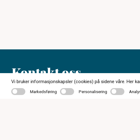
Kontakt oss
Vi bruker informasjonskapsler (cookies) på sidene våre. Her kan 
Markedsføring
Personalisering
Analyse
Markedsføring
Personalisering
Analy
51 48 80 04