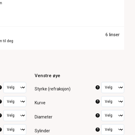
om
6 linser
m til deg
Venstre øye
?
?
Styrke (refraksjon)
?
?
Kurve
?
?
Diameter
?
?
Sylinder