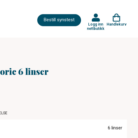
Bestill synstest
Logg inn
Handlekurv
nettbutikk
oric 6 linser
ELSE
6 linser