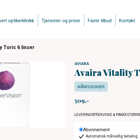
sert optikerklinikk
Tjenester og priser
Faste tilbud
Kontakt
ty Toric 6 linser
AVIARA
Avaira Vitality T
MÅNEDSLINSER
509
LEVERINGSFREKVENS & PAKKESTØRR
Abonnement
Automatisk månedlig betaling