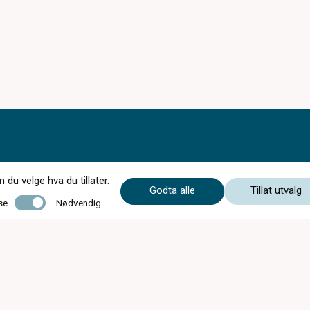
du velge hva du tillater.
Godta alle
Tillat utvalg
Nødvendig
se
Nødvendig
Mandag - Fredag
09:00 - 18:00
Lørdag
10:00 - 15:00