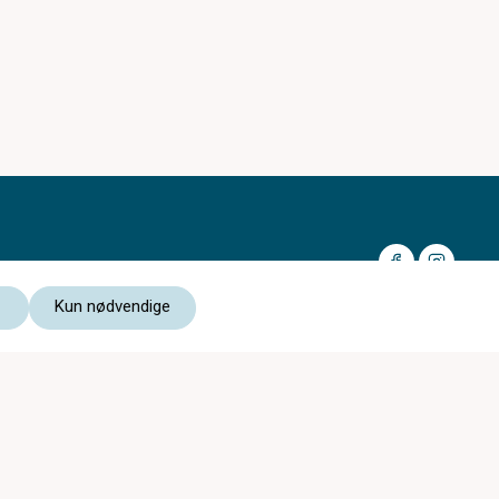
Kun nødvendige
Medlem av:
Les vår personvernerklæring
Kjøpsvilkår nettbutikk