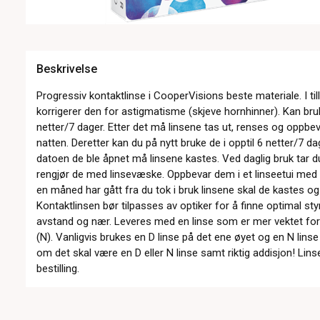
Beskrivelse
Progressiv kontaktlinse i CooperVisions beste materiale. I til
korrigerer den for astigmatisme (skjeve hornhinner). Kan bruke
netter/7 dager. Etter det må linsene tas ut, renses og oppbe
natten. Deretter kan du på nytt bruke de i opptil 6 netter/7 d
datoen de ble åpnet må linsene kastes. Ved daglig bruk tar du
rengjør de med linsevæske. Oppbevar dem i et linseetui med
en måned har gått fra du tok i bruk linsene skal de kastes o
Kontaktlinsen bør tilpasses av optiker for å finne optimal s
avstand og nær. Leveres med en linse som er mer vektet for
(N). Vanligvis brukes en D linse på det ene øyet og en N lins
om det skal være en D eller N linse samt riktig addisjon! Lins
bestilling.