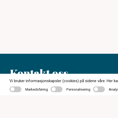
Kontakt oss
Vi bruker informasjonskapsler (cookies) på sidene våre. Her kan 
Markedsføring
Personalisering
Analyse
Markedsføring
Personalisering
Analy
51 48 80 04