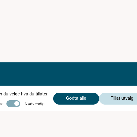
du velge hva du tillater.
Godta alle
Tillat utvalg
Nødvendig
se
Nødvendig
Mandag - Fredag
09:00 - 18:00
Lørdag
10:00 - 15:00