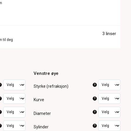
om
3 linser
m til deg
Venstre øye
?
?
Styrke (refraksjon)
?
?
Kurve
?
?
Diameter
?
?
Sylinder