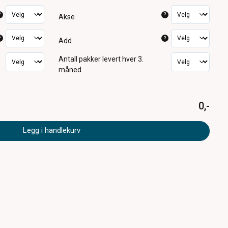
?
?
Akse
?
?
Add
Antall pakker
levert hver 3.
måned
0,-
Legg i handlekurv