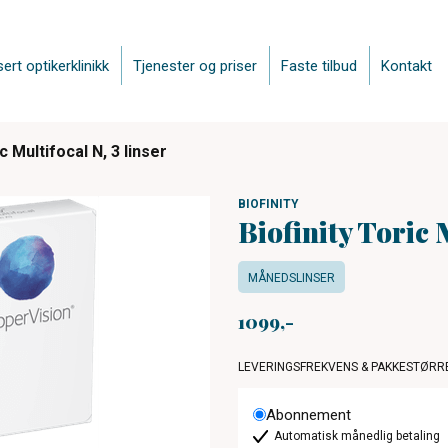
sert optikerklinikk
Tjenester og priser
Faste tilbud
Kontakt
ic Multifocal N, 3 linser
BIOFINITY
Biofinity Toric M
MÅNEDSLINSER
1099
LEVERINGSFREKVENS & PAKKESTØRR
Abonnement
Automatisk månedlig betaling