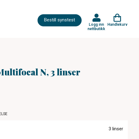
Bestill synstest
Logg inn
Handlekurv
nettbutikk
ultifocal N, 3 linser
ELSE
3 linser