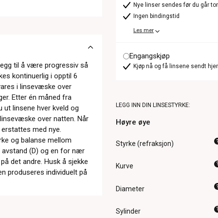
Nye linser sendes før du går t
Ingen bindingstid
Les mer
Engangskjøp
legg til å være progressiv så
Kjøp nå og få linsene sendt hje
s kontinuerlig i opptil 6
vares i linsevæske over
ager. Etter én måned fra
LEGG INN DIN LINSESTYRKE:
 ut linsene hver kveld og
 linsevæske over natten. Når
Høyre øye
g erstattes med nye.
tyrke og balanse mellom
Styrke (refraksjon)
 avstand (D) og en for nær
e på det andre. Husk å sjekke
Kurve
en produseres individuelt på
Diameter
Sylinder