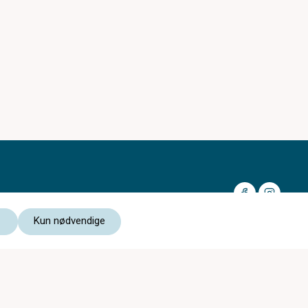
Kun nødvendige
Medlem av:
Les vår personvernerklæring