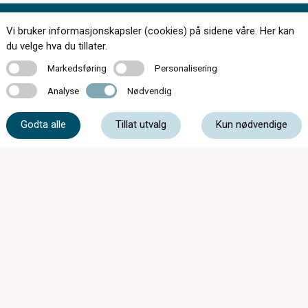
Vi bruker informasjonskapsler (cookies) på sidene våre. Her kan
Kontakt oss
du velge hva du tillater.
Markedsføring
Personalisering
Markedsføring
Personalisering
Analyse
Nødvendig
Analyse
Nødvendig
51 48 80 04
Godta alle
Tillat utvalg
Kun nødvendige
post@optikkogsyn.com
Storgata 40, 4340 Bryne
Mandag - Fredag
09:00 - 18:00