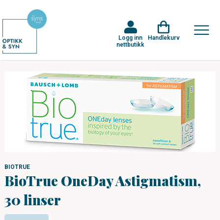
Logg inn
Handlekurv
nettbutikk
BIOTRUE
BioTrue OneDay Astigmatism,
30 linser