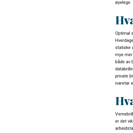
øyelege.
Hva
Optimal s
Hverdage
statiske 
mye mer k
både av b
databrill
private b
ivaretar e
Hva
Vernebril
er det vi
arbeidsta