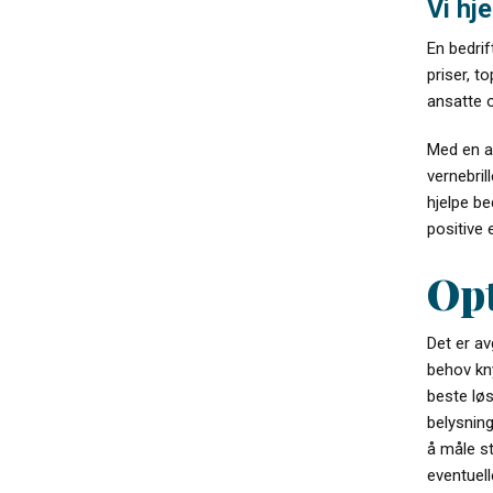
Vi hj
En bedrif
priser, t
ansatte 
Med en av
vernebril
hjelpe be
positive 
Opt
Det er avg
behov kn
beste lø
belysning
å måle s
eventuel