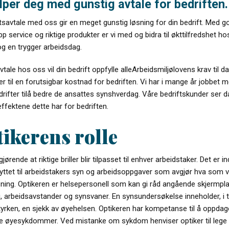
elper deg med gunstig avtale for bedriften.
tsavtale med oss gir en meget gunstig løsning for din bedrift. Med g
opp service og riktige produkter er vi med og bidra til økttilfredshet ho
og en trygger arbeidsdag.
tale hos oss vil din bedrift oppfylle alleArbeidsmiljølovens krav til d
ler til en forutsigbar kostnad for bedriften. Vi har i mange år jobbet 
drifter tilå bedre de ansattes synshverdag. Våre bedriftskunder ser d
effektene dette har for bedriften.
ikerens rolle
jørende at riktige briller blir tilpasset til enhver arbeidstaker. Det er in
yttet til arbeidstakers syn og arbeidsoppgaver som avgjør hva som v
sning. Optikeren er helsepersonell som kan gi råd angående skjermpla
, arbeidsavstander og synsvaner. En synsundersøkelse inneholder, i til
tyrken, en sjekk av øyehelsen. Optikeren har kompetanse til å oppdag
le øyesykdommer. Ved mistanke om sykdom henviser optiker til lege e