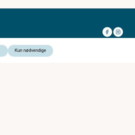
Kun nødvendige
Medlem av:
Les vår personvernerklæring
Kjøpsvilkår nettbutikk
Optikk & Syn er med i
c)optikk