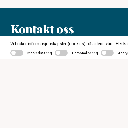
Kontakt oss
Vi bruker informasjonskapsler (cookies) på sidene våre. Her kan 
51 48 80 04
Markedsføring
Personalisering
Analyse
Markedsføring
Personalisering
Analy
post@optikkogsyn.com
Storgata 40, 4340 Bryne