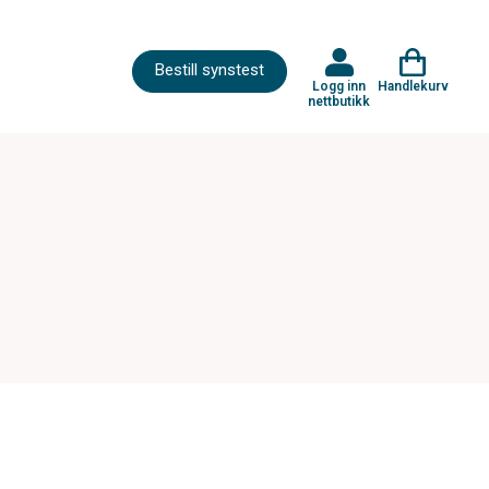
Bestill synstest
Logg inn
Handlekurv
nettbutikk