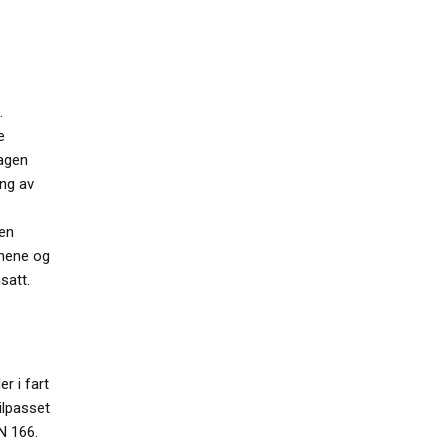
.
e
dagen
ing av
ren
øynene og
nsatt.
er i fart
ilpasset
N 166.