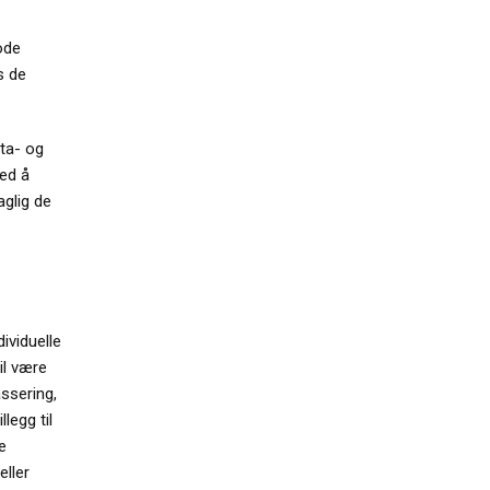
ode
s de
ata- og
med å
aglig de
dividuelle
il være
ssering,
legg til
e
ller