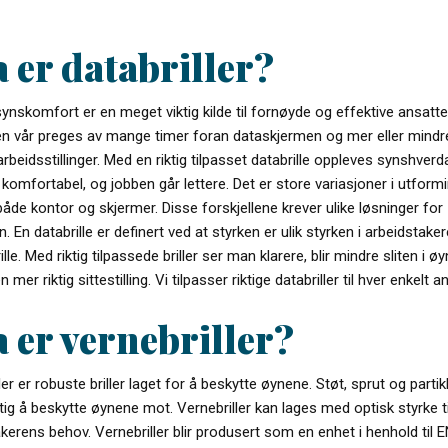
 er databriller?
ynskomfort er en meget viktig kilde til fornøyde og effektive ansatte
n vår preges av mange timer foran dataskjermen og mer eller mindr
arbeidsstillinger. Med en riktig tilpasset databrille oppleves synshver
omfortabel, og jobben går lettere. Det er store variasjoner i utform
åde kontor og skjermer. Disse forskjellene krever ulike løsninger for
en. En databrille er definert ved at styrken er ulik styrken i arbeidstake
rille. Med riktig tilpassede briller ser man klarere, blir mindre sliten i 
n mer riktig sittestilling. Vi tilpasser riktige databriller til hver enkelt a
 er vernebriller?
ler er robuste briller laget for å beskytte øynene. Støt, sprut og partikl
ktig å beskytte øynene mot. Vernebriller kan lages med optisk styrke t
kerens behov. Vernebriller blir produsert som en enhet i henhold til E