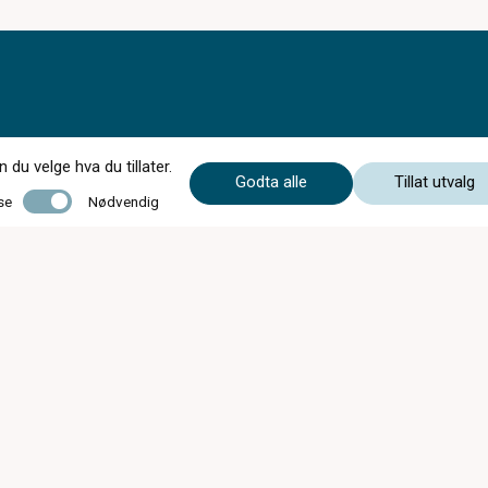
du velge hva du tillater.
Godta alle
Tillat utvalg
Nødvendig
se
Nødvendig
Mandag - Fredag
09:00 - 18:00
Lørdag
10:00 - 15:00